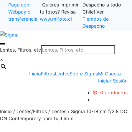
Paga con
Quieres imprimir
Despacho a todo
Webpay o
tu fotos? Revisa
Chile! Ver
transferencia
www.mifoto.cl
Tiempos de
Despacho
Ir
Saltar
a
al
la
contenido
Lentes, Filtros, etc
navegación
×
Inicio
Filtros
Lentes
Sobre Sigma
Mi Cuenta
Iniciar Sesión
$
0
0 productos
Inicio
/
Lentes/Filtros
/
Lentes
/
Sigma 10-18mm f/2.8 DC
DN Contemporary para fujifilm x