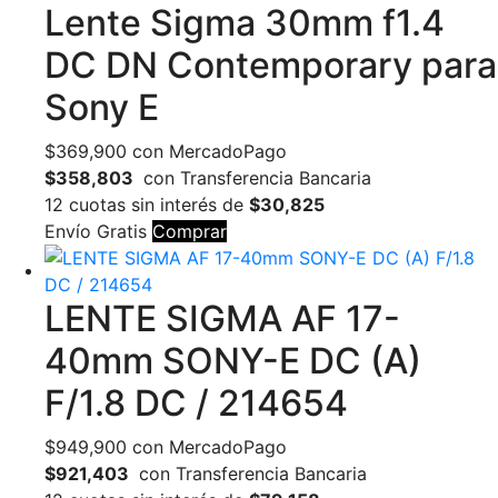
Lente Sigma 30mm f1.4
DC DN Contemporary para
Sony E
$
369,900
con MercadoPago
$358,803
con Transferencia Bancaria
12 cuotas sin interés de
$30,825
Envío Gratis
Comprar
LENTE SIGMA AF 17-
40mm SONY-E DC (A)
F/1.8 DC / 214654
$
949,900
con MercadoPago
$921,403
con Transferencia Bancaria