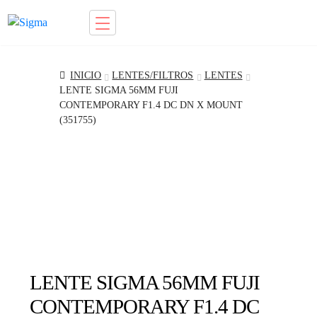
Ir
Saltar
a
al
la
contenido
INICIO
LENTES/FILTROS
LENTES
navegación
LENTE SIGMA 56MM FUJI
CONTEMPORARY F1.4 DC DN X MOUNT
(351755)
LENTE SIGMA 56MM FUJI
CONTEMPORARY F1.4 DC