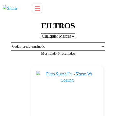
Ir
Saltar
a
al
FILTROS
la
contenido
navegación
Mostrando 6 resultados