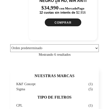
NEGRO 1/8 HD, W/R ANTI
ARAÑAZOS, CON
$
34,990
con MercadoPago
REVESTIMIENTO VERDE
12 cuotas sin interés de
$2,916
(142099)
COMPRAR
Mostrando 6 resultados
NUESTRAS MARCAS
K&F Concept
(1)
Sigma
(5)
TIPO DE FILTROS
CPL
(1)