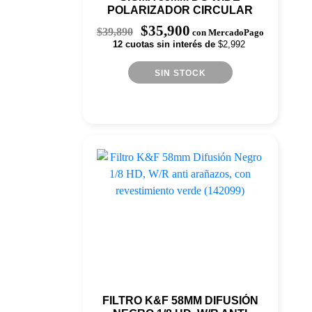
POLARIZADOR CIRCULAR
(238150)
El
El
$
35,900
$
39,890
con MercadoPago
precio
precio
12 cuotas sin interés de
$2,992
original
actual
era:
es:
$39,890.
$35,900.
SIN STOCK
FILTRO K&F 58MM DIFUSIÓN