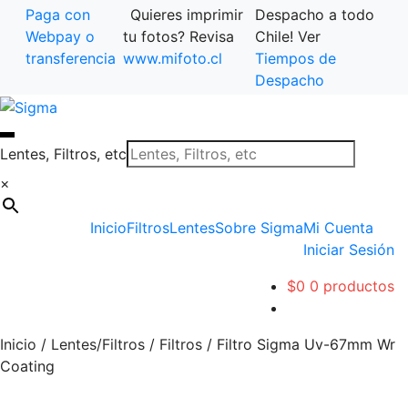
Paga con
Quieres imprimir
Despacho a todo
Webpay o
tu fotos? Revisa
Chile! Ver
transferencia
www.mifoto.cl
Tiempos de
Despacho
Ir
Saltar
a
al
la
contenido
Lentes, Filtros, etc
navegación
×
Inicio
Filtros
Lentes
Sobre Sigma
Mi Cuenta
Iniciar Sesión
$
0
0 productos
Inicio
/
Lentes/Filtros
/
Filtros
/
Filtro Sigma Uv-67mm Wr
Coating