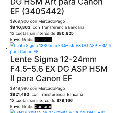
DG HSM Art para Canon
EF (3405442)
$
969,900
con MercadoPago
$940,803
con Transferencia Bancaria
12 cuotas sin interés de
$80,825
Envío Gratis
Sin stock
Lente Sigma 12-24mm
F4.5–5.6 EX DG ASP HSM
II para Canon EF
$
949,990
con MercadoPago
$921,490
con Transferencia Bancaria
12 cuotas sin interés de
$79,166
Envío Gratis
Comprar