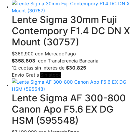
Lente Sigma 30mm Fuji
Contempory F1.4 DC DN X
Mount (30757)
$
369,900
con MercadoPago
$358,803
con Transferencia Bancaria
12 cuotas sin interés de
$30,825
Envío Gratis
Sin stock
Lente Sigma AF 300-800
Canon Apo F5.6 EX DG
HSM (595548)