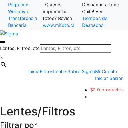
Paga con
Quieres
Despacho a todo
Webpay o
imprimir tu
Chile! Ver
Transferencia
fotos? Revisa
Tiempos de
Bancaria
www.mifoto.cl
Despacho
Ir
Saltar
a
al
la
contenido
Lentes, Filtros, etc
navegación
×
Inicio
Filtros
Lentes
Sobre Sigma
Mi Cuenta
Iniciar Sesión
$
0
0 productos
Lentes/Filtros
Filtrar por