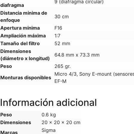
9 (diafragma circular)
diafragma
Distancia mínima de
30 cm
enfoque
Apertura mínima
F16
Ampliación máxima
1:7
Tamaño del filtro
52 mm
Dimensiones
64.8 mm x 73.3 mm
(diámetro x longitud)
Peso
265 gr.
Micro 4/3, Sony E-mount (sensore
Monturas disponibles
EF-M
Información adicional
Peso
0.6 kg
Dimensiones
20 × 20 × 20 cm
Sigma
Marcas