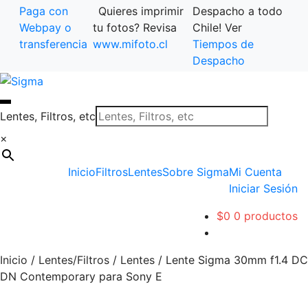
Paga con
Quieres imprimir
Despacho a todo
Webpay o
tu fotos? Revisa
Chile! Ver
transferencia
www.mifoto.cl
Tiempos de
Despacho
Ir
Saltar
a
al
la
contenido
Lentes, Filtros, etc
navegación
×
Inicio
Filtros
Lentes
Sobre Sigma
Mi Cuenta
Iniciar Sesión
$
0
0 productos
Inicio
/
Lentes/Filtros
/
Lentes
/
Lente Sigma 30mm f1.4 DC
DN Contemporary para Sony E