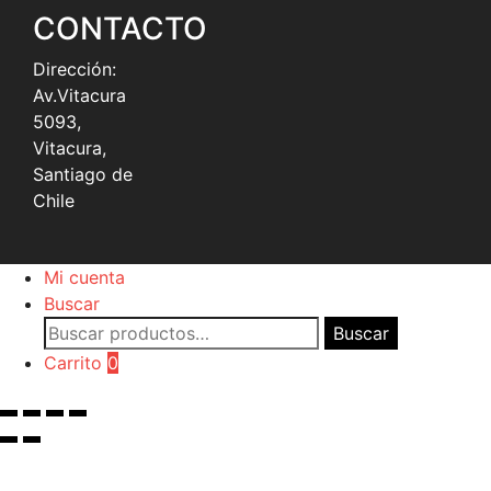
CONTACTO
Dirección:
Av.Vitacura
5093,
Vitacura,
Santiago de
Chile
Mi cuenta
Buscar
Buscar
Buscar
por:
Carrito
0