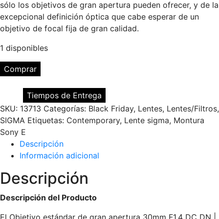
sólo los objetivos de gran apertura pueden ofrecer, y de la
excepcional definición óptica que cabe esperar de un
objetivo de focal fija de gran calidad.
1 disponibles
Lente
Comprar
Sigma
30mm
Tiempos de Entrega
f1.4
SKU:
13713
Categorías:
Black Friday
,
Lentes
,
Lentes/Filtros
,
DC
SIGMA
Etiquetas:
Contemporary
,
Lente sigma
,
Montura
DN
Sony E
Contemporary
Descripción
para
Información adicional
Sony
E
Descripción
cantidad
Descripción del Producto
El Objetivo estándar de gran apertura 30mm F1.4 DC DN |