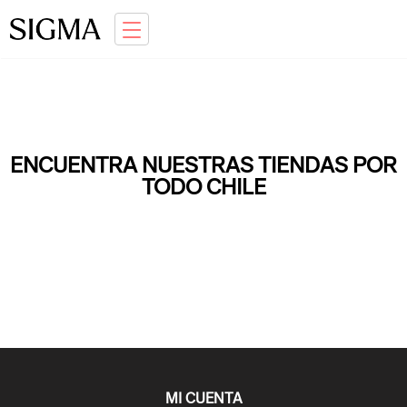
Ir
Saltar
a
al
la
contenido
navegación
ENCUENTRA NUESTRAS TIENDAS POR
TODO CHILE
MI CUENTA