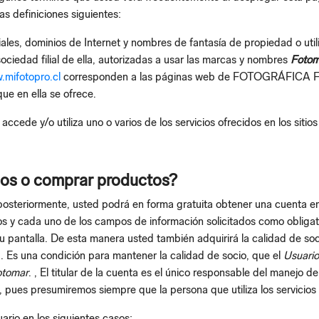
s definiciones siguientes:
les, dominios de Internet y nombres de fantasía de propiedad o uti
ad filial de ella, autorizadas a usar las marcas y nombres
Fotom
mifotopro.cl
corresponden a las páginas web de FOTOGRÁFICA FO
que en ella se ofrece.
 accede y/o utiliza uno o varios de los servicios ofrecidos en los sit
ios o comprar productos?
 posteriormente, usted podrá en forma gratuita obtener una cuenta en 
 y cada uno de los campos de información solicitados como obligator
u pantalla. De esta manera usted también adquirirá la calidad de soc
 Es una condición para mantener la calidad de socio, que el
Usuari
otomar
. , El titular de la cuenta es el único responsable del manejo d
, pues presumiremos siempre que la persona que utiliza los servicios
ario en los siguientes casos: