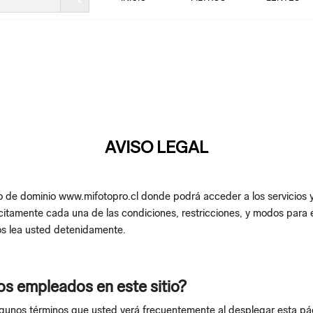
Ir
Saltar
a
al
la
contenido
navegación
AVISO LEGAL
tio de dominio www.mifotopro.cl donde podrá acceder a los servicios 
citamente cada una de las condiciones, restricciones, y modos para e
s lea usted detenidamente.
os empleados en este sitio?
unos términos que usted verá frecuentemente al desplegar esta págin