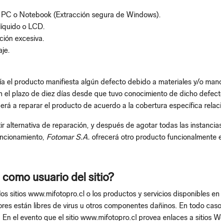
 PC o Notebook (Extracción segura de Windows).
 líquido o LCD.
ción excesiva.
aje.
tía el producto manifiesta algún defecto debido a materiales y/o man
en el plazo de diez días desde que tuvo conocimiento de dicho defecto
derá a reparar el producto de acuerdo a la cobertura específica rela
tir alternativa de reparación, y después de agotar todas las instanci
funcionamiento,
Fotomar S.A.
ofrecerá otro producto funcionalmente e
como usuario del sitio?
s sitios www.mifotopro.cl o los productos y servicios disponibles en 
idores están libres de virus u otros componentes dañinos. En todo cas
s. En el evento que el sitio www.mifotopro.cl provea enlaces a sitio