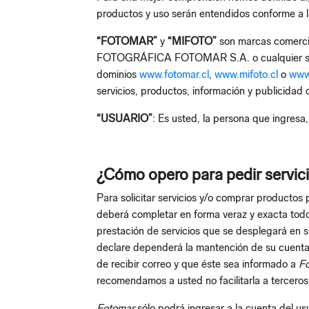
productos y uso serán entendidos conforme a la
“FOTOMAR”
y
“MIFOTO”
son marcas comercia
FOTOGRÁFICA FOTOMAR S.A. o cualquier socied
dominios
www.fotomar.cl
,
www.mifoto.cl
o
www.
servicios, productos, información y publicidad 
“USUARIO”
: Es usted, la persona que ingresa,
¿Cómo opero para pedir servic
Para solicitar servicios y/o comprar productos
deberá completar en forma veraz y exacta todos
prestación de servicios que se desplegará en s
declare dependerá la mantención de su cuenta.
de recibir correo y que éste sea informado a
F
recomendamos a usted no facilitarla a terceros
Fotomar
sólo podrá ingresar a la cuenta del usu