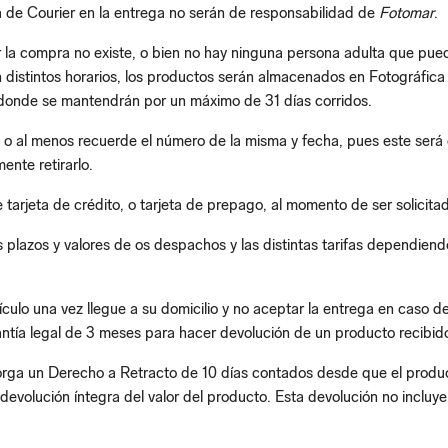
a de Courier en la entrega no serán de responsabilidad de
Fotomar
.
r la compra no existe, o bien no hay ninguna persona adulta que pued
n distintos horarios, los productos serán almacenados en Fotográfic
onde se mantendrán por un máximo de 31 días corridos.
 al menos recuerde el número de la misma y fecha, pues este será el
mente retirarlo.
rjeta de crédito, o tarjeta de prepago, al momento de ser solicitado
 plazos y valores de os despachos y las distintas tarifas dependiend
tículo una vez llegue a su domicilio y no aceptar la entrega en caso
antía legal de 3 meses para hacer devolución de un producto recibid
torga un Derecho a Retracto de 10 días contados desde que el product
a devolución íntegra del valor del producto. Esta devolución no incluye