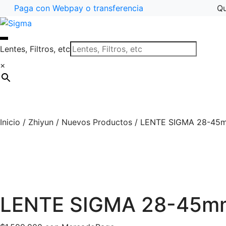
Paga con Webpay o transferencia
Qu
Ir
Saltar
a
al
la
contenido
Lentes, Filtros, etc
navegación
×
Inicio
/
Zhiyun
/
Nuevos Productos
/
LENTE SIGMA 28-45mm
LENTE SIGMA 28-45mm 