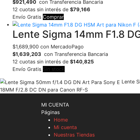
$921,490
con Transferencia Bancaria
12 cuotas sin interés de
$79,166
Envío Gratis
Comprar
Lente Sigma 14mm F1.8 DG
$
1,689,900
con MercadoPago
$1,639,203
con Transferencia Bancaria
12 cuotas sin interés de
$140,825
Envío Gratis
Sin stock
Lente S
18MM F/2.8 DC DN para Canon RF-S
MI CUENTA
Páginas
Home
Mi cuenta
Nuestras Tiendas