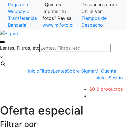
Paga con
Quieres
Despacho a todo
Webpay o
imprimir tu
Chile! Ver
Transferencia
fotos? Revisa
Tiempos de
Bancaria
www.mifoto.cl
Despacho
Ir
Saltar
a
al
la
contenido
Lentes, Filtros, etc
navegación
×
Inicio
Filtros
Lentes
Sobre Sigma
Mi Cuenta
Iniciar Sesión
$
0
0 productos
Oferta especial
Filtrar por