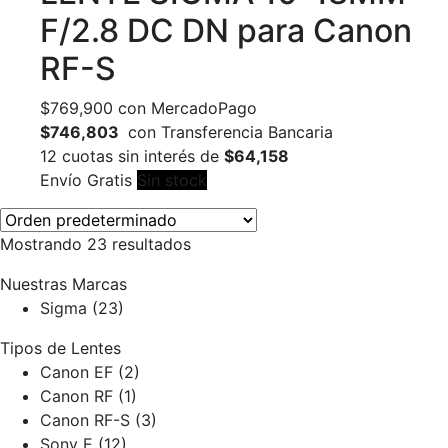
F/2.8 DC DN para Canon
RF-S
$
769,900
con MercadoPago
$746,803
con Transferencia Bancaria
12 cuotas sin interés de
$64,158
Envío Gratis
Sin stock
Mostrando 23 resultados
Nuestras Marcas
Sigma
(23)
Tipos de Lentes
Canon EF
(2)
Canon RF
(1)
Canon RF-S
(3)
Sony E
(12)