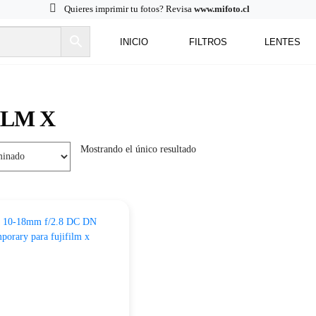
Quieres imprimir tu fotos? Revisa
www.mifoto.cl
INICIO
FILTROS
LENTES
Ir
Saltar
a
al
la
contenido
navegación
ILM X
Mostrando el único resultado