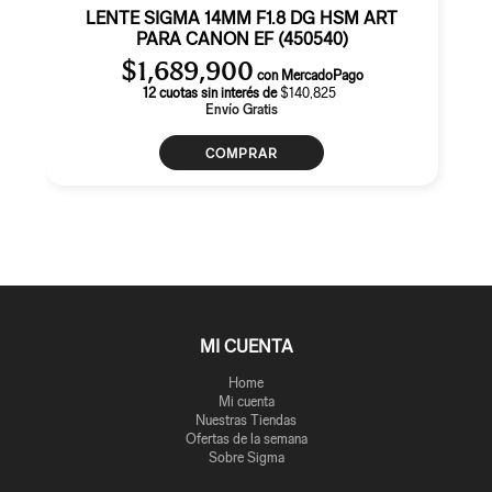
LENTE SIGMA 14MM F1.8 DG HSM ART
PARA CANON EF (450540)
$
1,689,900
con MercadoPago
12 cuotas sin interés de
$140,825
Envío Gratis
COMPRAR
MI CUENTA
Home
Mi cuenta
Nuestras Tiendas
Ofertas de la semana
Sobre Sigma