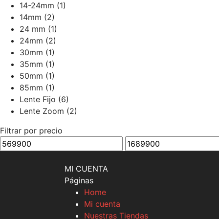
14-24mm
(1)
14mm
(2)
24 mm
(1)
24mm
(2)
30mm
(1)
35mm
(1)
50mm
(1)
85mm
(1)
Lente Fijo
(6)
Lente Zoom
(2)
Filtrar por precio
Precio
Precio
mínimo
máximo
MI CUENTA
Páginas
Home
Mi cuenta
Nuestras Tiendas