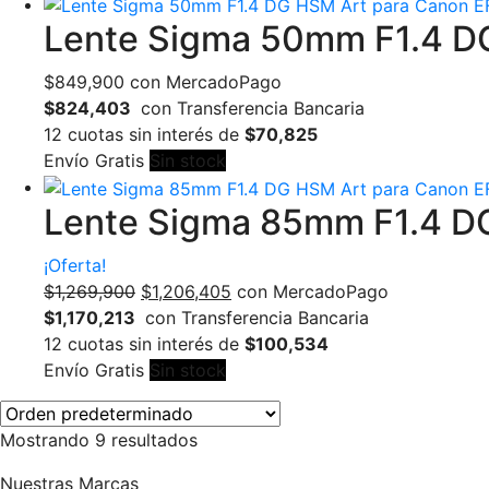
Lente Sigma 50mm F1.4 DG
$
849,900
con MercadoPago
$824,403
con Transferencia Bancaria
12 cuotas sin interés de
$70,825
Envío Gratis
Sin stock
Lente Sigma 85mm F1.4 D
¡Oferta!
El
El
$
1,269,900
$
1,206,405
con MercadoPago
precio
precio
$1,170,213
con Transferencia Bancaria
original
actual
12 cuotas sin interés de
$100,534
era:
es:
Envío Gratis
Sin stock
$1,269,900.
$1,206,405.
Mostrando 9 resultados
Nuestras Marcas