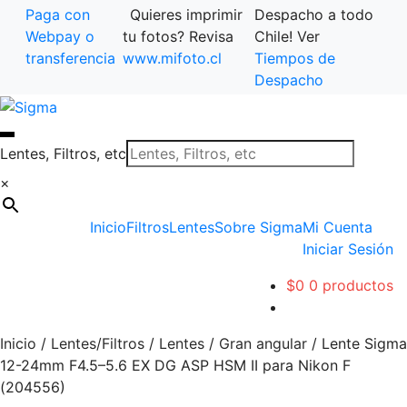
Paga con
Quieres imprimir
Despacho a todo
Webpay o
tu fotos? Revisa
Chile! Ver
transferencia
www.mifoto.cl
Tiempos de
Despacho
Ir
Saltar
a
al
la
contenido
Lentes, Filtros, etc
navegación
×
Inicio
Filtros
Lentes
Sobre Sigma
Mi Cuenta
Iniciar Sesión
$
0
0 productos
Inicio
/
Lentes/Filtros
/
Lentes
/
Gran angular
/
Lente Sigma
12-24mm F4.5–5.6 EX DG ASP HSM II para Nikon F
(204556)