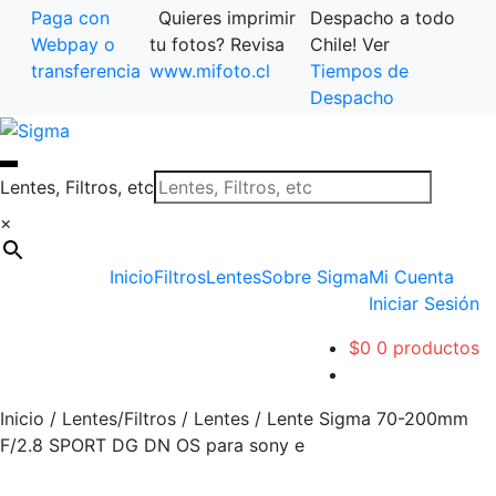
Paga con
Quieres imprimir
Despacho a todo
Webpay o
tu fotos? Revisa
Chile! Ver
transferencia
www.mifoto.cl
Tiempos de
Despacho
Ir
Saltar
a
al
la
contenido
Lentes, Filtros, etc
navegación
×
Inicio
Filtros
Lentes
Sobre Sigma
Mi Cuenta
Iniciar Sesión
$
0
0 productos
Inicio
/
Lentes/Filtros
/
Lentes
/
Lente Sigma 70-200mm
F/2.8 SPORT DG DN OS para sony e