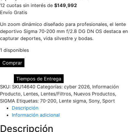
12 cuotas sin interés de
$149,992
Envío Gratis
Un zoom dinámico diseñado para profesionales, el lente
deportivo Sigma 70-200 mm f/2.8 DG DN OS destaca en
capturar deportes, vida silvestre y bodas.
1 disponibles
Lente
Comprar
Sigma
70-
Tiempos de Entrega
200mm
SKU:
SKU14640
Categorías:
cyber 2026
,
Información
F/2.8
Producto
,
Lentes
,
Lentes/Filtros
,
Nuevos Productos
,
SPORT
SIGMA
Etiquetas:
70-200
,
Lente sigma
,
Sony
,
Sport
DG
Descripción
DN
Información adicional
OS
para
Descripción