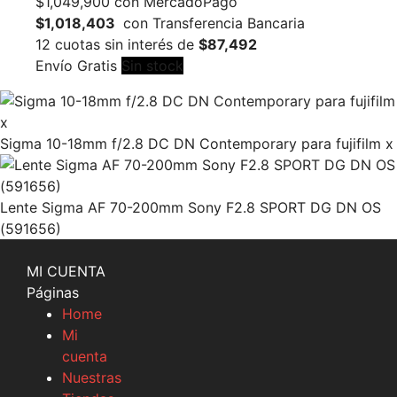
$
1,049,900
con MercadoPago
$1,018,403
con Transferencia Bancaria
12 cuotas sin interés de
$87,492
Envío Gratis
Sin stock
Sigma 10-18mm f/2.8 DC DN Contemporary para fujifilm x
Lente Sigma AF 70-200mm Sony F2.8 SPORT DG DN OS
(591656)
MI CUENTA
Páginas
Home
Mi
cuenta
Nuestras