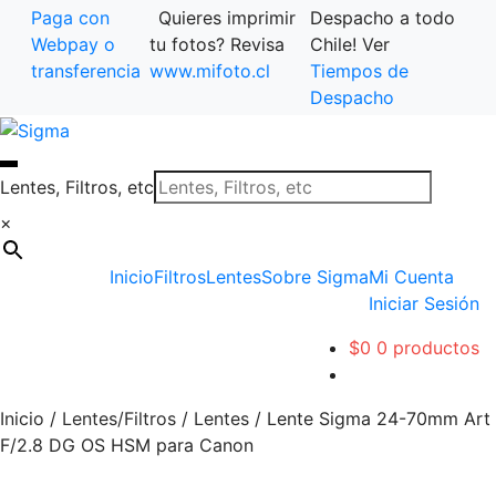
Paga con
Quieres imprimir
Despacho a todo
Webpay o
tu fotos? Revisa
Chile! Ver
transferencia
www.mifoto.cl
Tiempos de
Despacho
Ir
Saltar
a
al
la
contenido
Lentes, Filtros, etc
navegación
×
Inicio
Filtros
Lentes
Sobre Sigma
Mi Cuenta
Iniciar Sesión
$
0
0 productos
Inicio
/
Lentes/Filtros
/
Lentes
/
Lente Sigma 24-70mm Art
F/2.8 DG OS HSM para Canon