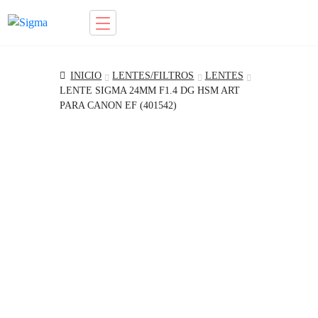
Ir
Saltar
a
al
la
contenido
INICIO
LENTES/FILTROS
LENTES
navegación
LENTE SIGMA 24MM F1.4 DG HSM ART
PARA CANON EF (401542)