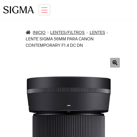
Ir
Saltar
a
al
la
contenido
INICIO
LENTES/FILTROS
LENTES
navegación
LENTE SIGMA 56MM PARA CANON
CONTEMPORARY F1.4 DC DN