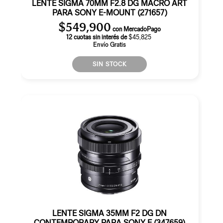
LENTE SIGMA 70MM F2.8 DG MACRO ART
PARA SONY E-MOUNT (271657)
$
549,900
con MercadoPago
12 cuotas sin interés de
$45,825
Envío Gratis
SIN STOCK
LENTE SIGMA 35MM F2 DG DN
CONTEMPORARY PARA SONY E (347659)