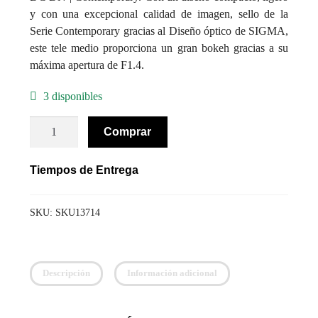
y con una excepcional calidad de imagen, sello de la
Serie Contemporary gracias al Diseño óptico de SIGMA,
este tele medio proporciona un gran bokeh gracias a su
máxima apertura de F1.4.
3 disponibles
Lente
Comprar
Sigma
56mm
Tiempos de Entrega
F/1.4
DC
DN
SKU:
SKU13714
Contemporary
para
Sony
Descripción
Información adicional
E
cantidad