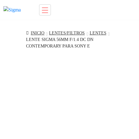
Ir
Saltar
a
al
la
contenido
INICIO
LENTES/FILTROS
LENTES
navegación
LENTE SIGMA 56MM F/1.4 DC DN
CONTEMPORARY PARA SONY E