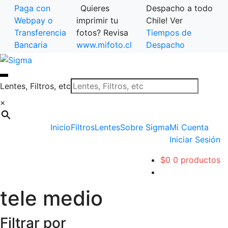
Paga con
Quieres
Despacho a todo
Webpay o
imprimir tu
Chile! Ver
Transferencia
fotos? Revisa
Tiempos de
Bancaria
www.mifoto.cl
Despacho
Ir
Saltar
a
al
la
contenido
Lentes, Filtros, etc
navegación
×
Inicio
Filtros
Lentes
Sobre Sigma
Mi Cuenta
Iniciar Sesión
$
0
0 productos
tele medio
Filtrar por