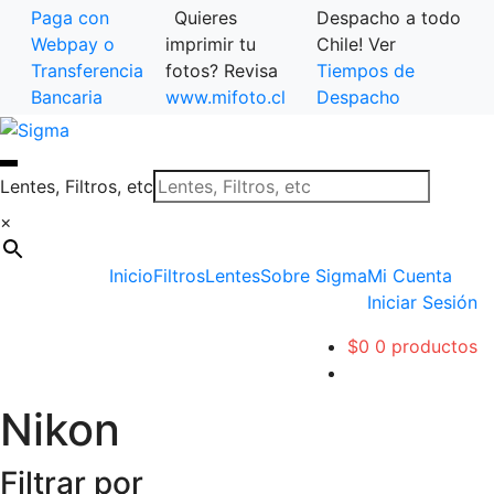
Paga con
Quieres
Despacho a todo
Webpay o
imprimir tu
Chile! Ver
Transferencia
fotos? Revisa
Tiempos de
Bancaria
www.mifoto.cl
Despacho
Ir
Saltar
a
al
la
contenido
Lentes, Filtros, etc
navegación
×
Inicio
Filtros
Lentes
Sobre Sigma
Mi Cuenta
Iniciar Sesión
$
0
0 productos
Nikon
Filtrar por