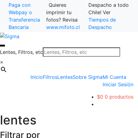
Paga con
Quieres
Despacho a todo
Webpay o
imprimir tu
Chile! Ver
Transferencia
fotos? Revisa
Tiempos de
Bancaria
www.mifoto.cl
Despacho
Ir
Saltar
a
al
la
contenido
Lentes, Filtros, etc
navegación
×
Inicio
Filtros
Lentes
Sobre Sigma
Mi Cuenta
Iniciar Sesión
$
0
0 productos
lentes
Filtrar por