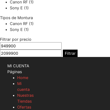
Canon RF
(1)
Sony E
(1)
Tipos de Montura
Canon RF
(1)
Sony E
(1)
Filtrar por precio
Precio
Precio
mínimo
máximo
Filtrar
MI CUENTA
Páginas
Home
Mi
cuenta
Nuestras
Tiendas
Ofertas