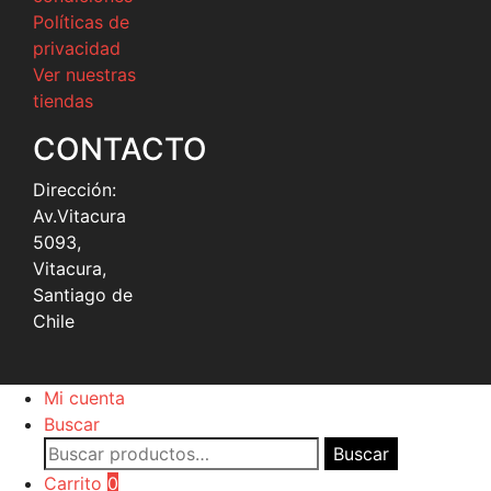
Políticas de
privacidad
Ver nuestras
tiendas
CONTACTO
Dirección:
Av.Vitacura
5093,
Vitacura,
Santiago de
Chile
Mi cuenta
Buscar
Buscar
Buscar
por:
Carrito
0