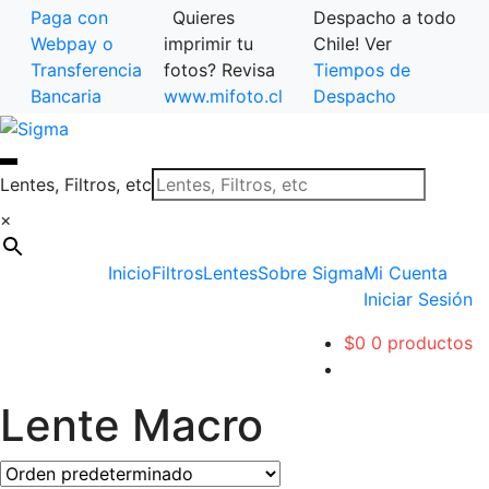
Paga con
Quieres
Despacho a todo
Webpay o
imprimir tu
Chile! Ver
Transferencia
fotos? Revisa
Tiempos de
Bancaria
www.mifoto.cl
Despacho
Ir
Saltar
a
al
la
contenido
Lentes, Filtros, etc
navegación
×
Inicio
Filtros
Lentes
Sobre Sigma
Mi Cuenta
Iniciar Sesión
$
0
0 productos
Lente Macro