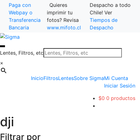
Paga con
Quieres
Despacho a todo
Webpay o
imprimir tu
Chile! Ver
Transferencia
fotos? Revisa
Tiempos de
Bancaria
www.mifoto.cl
Despacho
Ir
Saltar
a
al
la
contenido
Lentes, Filtros, etc
navegación
×
Inicio
Filtros
Lentes
Sobre Sigma
Mi Cuenta
Iniciar Sesión
$
0
0 productos
dji
Filtrar por