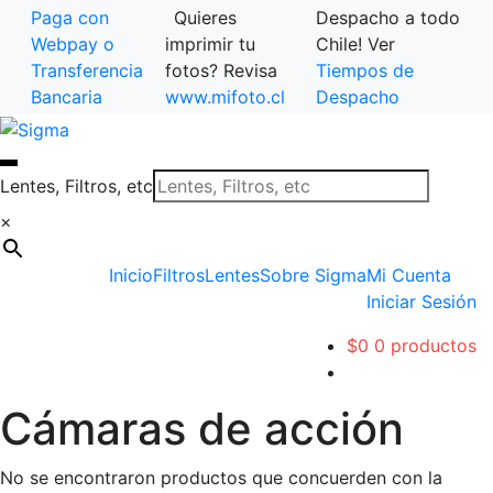
Paga con
Quieres
Despacho a todo
Webpay o
imprimir tu
Chile! Ver
Transferencia
fotos? Revisa
Tiempos de
Bancaria
www.mifoto.cl
Despacho
Ir
Saltar
a
al
la
contenido
Lentes, Filtros, etc
navegación
×
Inicio
Filtros
Lentes
Sobre Sigma
Mi Cuenta
Iniciar Sesión
$
0
0 productos
Cámaras de acción
No se encontraron productos que concuerden con la