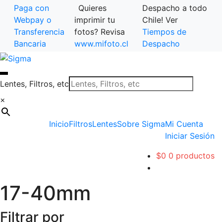
Paga con
Quieres
Despacho a todo
Webpay o
imprimir tu
Chile! Ver
Transferencia
fotos? Revisa
Tiempos de
Bancaria
www.mifoto.cl
Despacho
Ir
Saltar
a
al
la
contenido
Lentes, Filtros, etc
navegación
×
Inicio
Filtros
Lentes
Sobre Sigma
Mi Cuenta
Iniciar Sesión
$
0
0 productos
17-40mm
Filtrar por