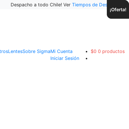
Despacho a todo Chile! Ver
Tiempos de Despacho
¡Oferta!
¡Oferta!
ltros
Lentes
Sobre Sigma
Mi Cuenta
$
0
0 productos
Iniciar Sesión