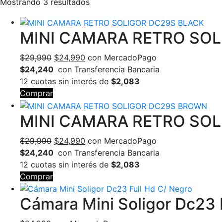
Mostrando 3 resultados
MINI CAMARA RETRO SOL
El
El
$
29,990
$
24,990
con MercadoPago
precio
precio
$24,240
con Transferencia Bancaria
original
actual
12 cuotas sin interés de
$2,083
era:
es:
Comprar
$29,990.
$24,990.
MINI CAMARA RETRO SO
El
El
$
29,990
$
24,990
con MercadoPago
precio
precio
$24,240
con Transferencia Bancaria
original
actual
12 cuotas sin interés de
$2,083
era:
es:
Comprar
$29,990.
$24,990.
Cámara Mini Soligor Dc23 