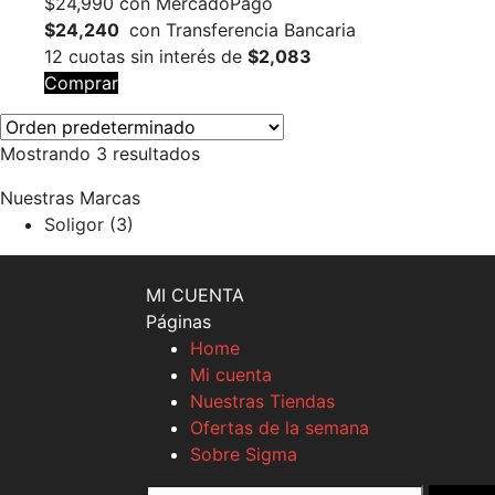
$
24,990
con MercadoPago
$24,240
con Transferencia Bancaria
12 cuotas sin interés de
$2,083
Comprar
Mostrando 3 resultados
Nuestras Marcas
Soligor
(3)
MI CUENTA
Páginas
Home
Mi cuenta
Nuestras Tiendas
Ofertas de la semana
Sobre Sigma