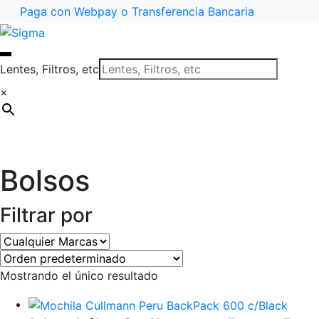
Paga con Webpay o Transferencia Bancaria
Ir
Saltar
a
al
la
contenido
Lentes, Filtros, etc
navegación
×
Bolsos
Filtrar por
Mostrando el único resultado