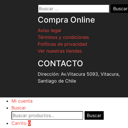
Buscar
por:
Compra Online
Aviso legal
Términos y condiciones
Políticas de privacidad
Ver nuestras tiendas
CONTACTO
Dirección:
Av.Vitacura 5093, Vitacura,
Santiago de Chile
Mi cuenta
Buscar
Buscar
Buscar
por:
Carrito
0